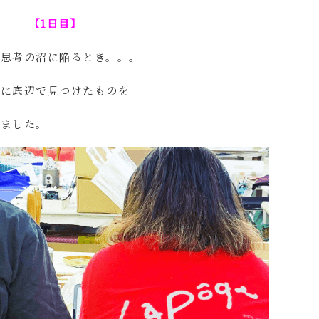
【1日目】
思考の沼に陥るとき。。。
でに底辺で見つけたものを
けました。