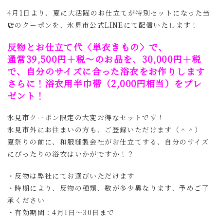
4月1日より、夏に大活躍のお仕立てが特別セットになった当
店のクーポンを、
氷見市公式LINEにて
配信いたします！
反物とお仕立て代〈単衣きもの〉で、
通常39,500円＋税〜のお品を、30,000円＋税
で、自分のサイズに合った浴衣をお作りします
さらに！浴衣用半巾帯（2,000円相当）をプレ
ゼント！
氷見市クーポン限定の大変お得なセットです！
氷見市外にお住まいの方も、ご登録いただけます（＾＾）
夏祭りの前に、和服縫製会社がお仕立てする、自分のサイズ
にぴったりの浴衣はいかがですか！？
・反物は弊社にてお選びいただけます
・時期により、反物の種類、数が多少異なります、予めご了
承ください
・有効期間：
4月1日〜30日まで