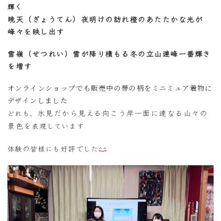
輝く
暁天（ぎょうてん）夜明けの訪れ橙のあたたかな光が
峰々を映し出す
雪嶺（せつれい）雪が降り積もる冬の立山連峰一番輝き
を増す
オンラインショップでも販売中の帯の柄をミニミュア着物に
デザインしました
氷見だから見える向こう岸一面に連なる山々の
どれも、
景色
を
表現しています
体験の皆様にも好評でした