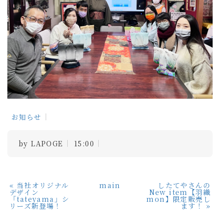
お知らせ
by
LAPOGE
15:00
«
当社オリジナル
main
したてやさんの
デザイン
New item【羽織
「tateyama」シ
mon】限定販売し
リーズ新登場！
ます！
»