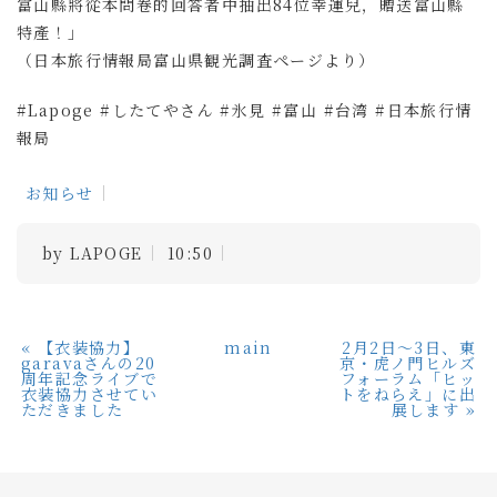
富山縣將從本問卷的回答者中抽出84位幸運兒，贈送富山縣
特產！」
（日本旅行情報局
富山県観光調査ページより）
#Lapoge
#したてやさん
#氷見
#富山
#台湾
#日本旅行情
報局
お知らせ
by
LAPOGE
10:50
«
【衣装協力】
main
2月2日〜3日、東
garavaさんの20
京・虎ノ門ヒルズ
周年記念ライブで
フォーラム「ヒッ
衣装協力させてい
トをねらえ」に出
ただきました
展します
»