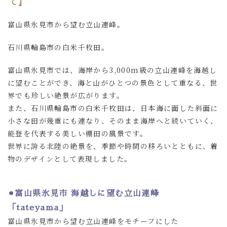
で】
富山県氷見市から望む立山連峰。
石川県輪島市の白米千枚田。
富山県氷見市では、海岸から3,000m級の立山連峰を海越し
に望むことができ、海と山がひとつの景色として重なる、世
界でも珍しい絶景が広がります。
また、石川県輪島市の白米千枚田は、日本海に面した斜面に
小さな田が幾重にも連なり、そのまま海岸へと続いていく、
能登を代表する美しい棚田の風景です。
世界に誇る北陸の絶景を、季節や時間の移ろいとともに、着
物のデザインとして表現しました。
⚫︎富山県氷見市 海越しに望む立山連峰
「
tateyama
」
富山県氷見市から望む立山連峰をモチーフにした