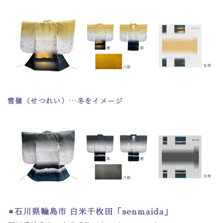
雪嶺（せつれい）…冬をイメージ
⚫︎
石川県輪島市 白米千枚田
「
senmaida
」